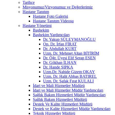
Tarihçe
Misyonumuz/Vizyonumuz ve Değerlerimiz
Hastane Tanıtım
Hastane Foto Galerisi
Hastane Tanıtım Videosu
Hastane Yönetimi
Başhekim
Başhekim Yardımcıları
Dr. Yakup SÜLEYMANOĞLU
Op. Dr. İrfan FİRAT
Dr. Abdullah KURT
Uzm. Dr. Mehmet Altan BİTİRİM
Dr. Öğr. Üyesi Elif Serap ESEN
Dr. Gökhan İLHAN
Dr. Hande ŞIPKA
Uzm.Dr. Nahide Gizem OKAY
Uzm. Dr. Halit Abbas BATIREL
Uzm. Dr. Şafak Fırat KULALI
İdari ve Mali Hizmetler Müdürü
İdari ve Mali Hizmetler Müdür Yardımcıları
Sağlık Bakım Hizmetleri Müdür Yardımcıları
Sağlık Bakım Hizmetleri Müdürü
Destek Ve Kalite Hizmetleri Müdürü
Destek ve Kalite Hizmetleri Müdür Yardımcıları
Teknik Hizmetler Müdürü