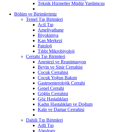
Teknik Hizmetler Müdür Yardımcısı
Bölüm ve Birimlerimiz
Temel Tıp Birimleri
Acil Tıp
Ameliyathane
Biyokimya
Kan Merkezi
Patoloji
Tıbbi Mikrobiyoloji
Cerrahi Tıp Birimleri
Anestezi ve Reanimasyon
Beyin ve Sinir Cerrahisi
Çocuk Cerrahisi
Çocuk Yoğun Bakım
Gastroenterolojik Cerrahi
Genel Cerrahi
Göğüs Cerrahisi
Göz Hastalıkları
Kadın Hastalıkları ve Doğum
Kalp ve Damar Cerrahisi
Dahili Tıp Birimleri
Adli Tıp
Algology