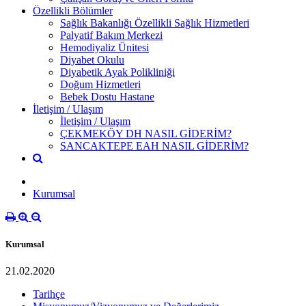
Özellikli Bölümler
Sağlık Bakanlığı Özellikli Sağlık Hizmetleri
Palyatif Bakım Merkezi
Hemodiyaliz Ünitesi
Diyabet Okulu
Diyabetik Ayak Polikliniği
Doğum Hizmetleri
Bebek Dostu Hastane
İletişim / Ulaşım
İletişim / Ulaşım
ÇEKMEKÖY DH NASIL GİDERİM?
SANCAKTEPE EAH NASIL GİDERİM?
Kurumsal
Kurumsal
21.02.2020
Tarihçe