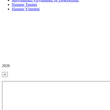
Misyonumuz/Vizyonumuz ve Değerlerimiz
Hastane Tanıtım
Hastane Yönetimi
2026
×