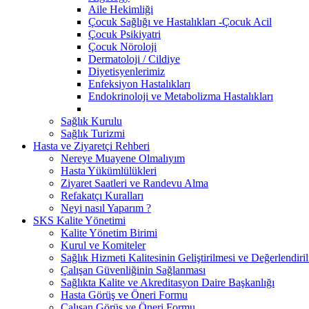
Aile Hekimliği
Çocuk Sağlığı ve Hastalıkları -Çocuk Acil
Çocuk Psikiyatri
Çocuk Nöroloji
Dermatoloji / Cildiye
Diyetisyenlerimiz
Enfeksiyon Hastalıkları
Endokrinoloji ve Metabolizma Hastalıkları
Sağlık Kurulu
Sağlık Turizmi
Hasta ve Ziyaretçi Rehberi
Nereye Muayene Olmalıyım
Hasta Yükümlülükleri
Ziyaret Saatleri ve Randevu Alma
Refakatçı Kuralları
Neyi nasıl Yaparım ?
SKS Kalite Yönetimi
Kalite Yönetim Birimi
Kurul ve Komiteler
Sağlık Hizmeti Kalitesinin Geliştirilmesi ve Değerlendir
Çalışan Güvenliğinin Sağlanması
Sağlıkta Kalite ve Akreditasyon Daire Başkanlığı
Hasta Görüş ve Öneri Formu
Çalışan Görüş ve Öneri Formu