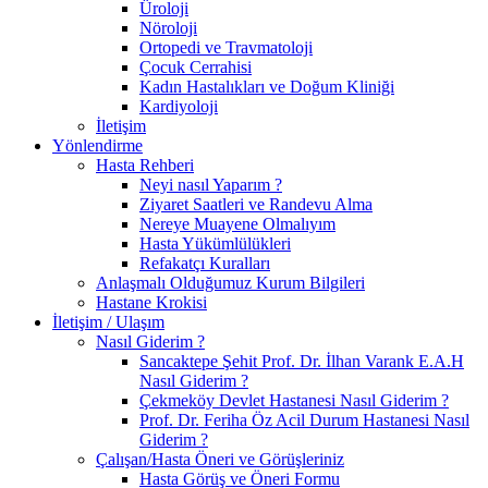
Üroloji
Nöroloji
Ortopedi ve Travmatoloji
Çocuk Cerrahisi
Kadın Hastalıkları ve Doğum Kliniği
Kardiyoloji
İletişim
Yönlendirme
Hasta Rehberi
Neyi nasıl Yaparım ?
Ziyaret Saatleri ve Randevu Alma
Nereye Muayene Olmalıyım
Hasta Yükümlülükleri
Refakatçı Kuralları
Anlaşmalı Olduğumuz Kurum Bilgileri
Hastane Krokisi
İletişim / Ulaşım
Nasıl Giderim ?
Sancaktepe Şehit Prof. Dr. İlhan Varank E.A.H
Nasıl Giderim ?
Çekmeköy Devlet Hastanesi Nasıl Giderim ?
Prof. Dr. Feriha Öz Acil Durum Hastanesi Nasıl
Giderim ?
Çalışan/Hasta Öneri ve Görüşleriniz
Hasta Görüş ve Öneri Formu