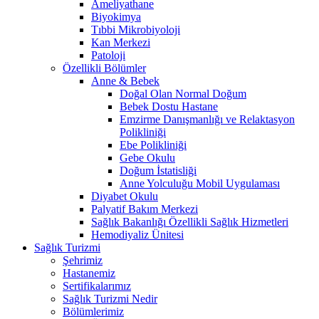
Ameliyathane
Biyokimya
Tıbbi Mikrobiyoloji
Kan Merkezi
Patoloji
Özellikli Bölümler
Anne & Bebek
Doğal Olan Normal Doğum
Bebek Dostu Hastane
Emzirme Danışmanlığı ve Relaktasyon
Polikliniği
Ebe Polikliniği
Gebe Okulu
Doğum İstatisliği
Anne Yolculuğu Mobil Uygulaması
Diyabet Okulu
Palyatif Bakım Merkezi
Sağlık Bakanlığı Özellikli Sağlık Hizmetleri
Hemodiyaliz Ünitesi
Sağlık Turizmi
Şehrimiz
Hastanemiz
Sertifikalarımız
Sağlık Turizmi Nedir
Bölümlerimiz