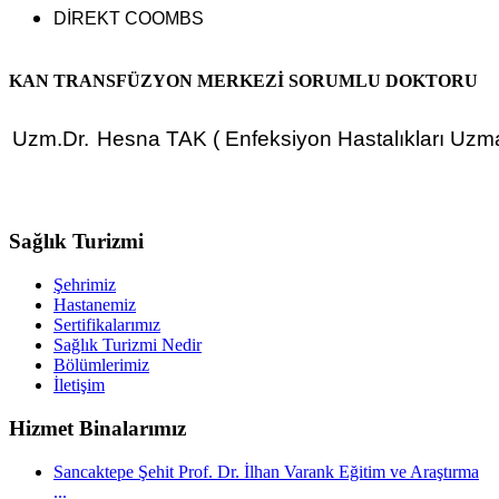
DİREKT COOMBS
KAN TRANSFÜZYON MERKEZİ SORUMLU DOKTORU
Uzm.Dr.
Hesna TAK ( Enfeksiyon Hastalıkları Uzma
Sağlık Turizmi
Şehrimiz
Hastanemiz
Sertifikalarımız
Sağlık Turizmi Nedir
Bölümlerimiz
İletişim
Hizmet Binalarımız
Sancaktepe Şehit Prof. Dr. İlhan Varank Eğitim ve Araştırma
...