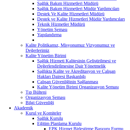
Sağlık Bakım Hizmetleri Müdürü
Sağlık Bakım Hizmetleri Müdür Yardımcıları
Destek Ve Kalite Hizmetleri Müdürü
Destek ve Kalite Hizmetleri Müdür Yardımcıları
Teknik Hizmetler Müdürü
Yönetim Şeması
Yapılandırma
Kalite Politikamız, Misyonumuz Vizyonumuz ve
Değerlerimiz
Kalite Yönetim Birimi
Sağlık Hizmeti Kalitesinin Geliştirilmesi ve
Değerlendirilmesine Dair Yönetmelik
Sağlıkta Kalite ve Akreditasyon ve Çalışan
Hakları Dairesi Başkanlığı
Çalışan Güvenliğinin Sağlanması
Kalite Yönetim Birimi Organizasyon Şeması
Tıp Bülteni
Organizasyon Şeması
Bilgi Güvenliği
Akademik
Kurul ve Komiteler
Sağlık Kurulu
Eğitim Planlama Kurulu
EPK Hizmet Birleştirme Başvuru Formu