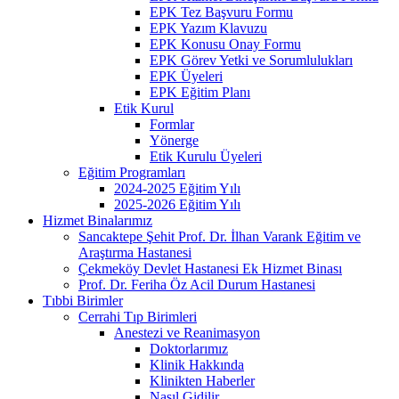
EPK Tez Başvuru Formu
EPK Yazım Klavuzu
EPK Konusu Onay Formu
EPK Görev Yetki ve Sorumlulukları
EPK Üyeleri
EPK Eğitim Planı
Etik Kurul
Formlar
Yönerge
Etik Kurulu Üyeleri
Eğitim Programları
2024-2025 Eğitim Yılı
2025-2026 Eğitim Yılı
Hizmet Binalarımız
Sancaktepe Şehit Prof. Dr. İlhan Varank Eğitim ve
Araştırma Hastanesi
Çekmeköy Devlet Hastanesi Ek Hizmet Binası
Prof. Dr. Feriha Öz Acil Durum Hastanesi
Tıbbi Birimler
Cerrahi Tıp Birimleri
Anestezi ve Reanimasyon
Doktorlarımız
Klinik Hakkında
Klinikten Haberler
Nasıl Gidilir