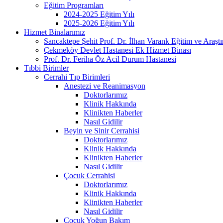
Eğitim Programları
2024-2025 Eğitim Yılı
2025-2026 Eğitim Yılı
Hizmet Binalarımız
Sancaktepe Şehit Prof. Dr. İlhan Varank Eğitim ve Araşt
Çekmeköy Devlet Hastanesi Ek Hizmet Binası
Prof. Dr. Feriha Öz Acil Durum Hastanesi
Tıbbi Birimler
Cerrahi Tıp Birimleri
Anestezi ve Reanimasyon
Doktorlarımız
Klinik Hakkında
Klinikten Haberler
Nasıl Gidilir
Beyin ve Sinir Cerrahisi
Doktorlarımız
Klinik Hakkında
Klinikten Haberler
Nasıl Gidilir
Çocuk Cerrahisi
Doktorlarımız
Klinik Hakkında
Klinikten Haberler
Nasıl Gidilir
Çocuk Yoğun Bakım