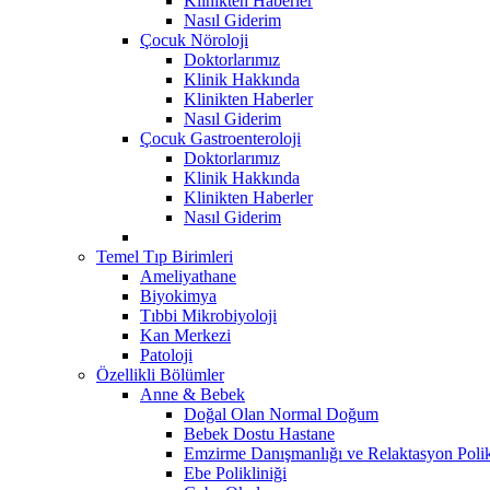
Klinikten Haberler
Nasıl Giderim
Çocuk Nöroloji
Doktorlarımız
Klinik Hakkında
Klinikten Haberler
Nasıl Giderim
Çocuk Gastroenteroloji
Doktorlarımız
Klinik Hakkında
Klinikten Haberler
Nasıl Giderim
Temel Tıp Birimleri
Ameliyathane
Biyokimya
Tıbbi Mikrobiyoloji
Kan Merkezi
Patoloji
Özellikli Bölümler
Anne & Bebek
Doğal Olan Normal Doğum
Bebek Dostu Hastane
Emzirme Danışmanlığı ve Relaktasyon Polik
Ebe Polikliniği