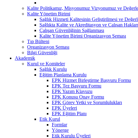
Kalite Politikamız, Misyonumuz Vizyonumuz ve Değerle
Kalite Yönetim Birimi
Sağlık Hizmeti Kalitesinin Geliştirilmesi ve Değer
Sağlıkta Kalite ve Akreditasyon ve Çalışan Hakları
Çalışan Güvenliğinin Sağlanması
Kalite Yönetim Birimi Organizasyon Şeması
Tıp Bülteni
Organizasyon Şeması
Bilgi Güvenliği
Akademik
Kurul ve Komiteler
Sağlık Kurulu
Eğitim Planlama Kurulu
EPK Hizmet Birleştirme Başvuru Formu
EPK Tez Başvuru Formu
EPK Yazım Klavuzu
EPK Konusu Onay Formu
EPK Görev Yetki ve Sorumlulukları
EPK Üyeleri
EPK Eğitim Planı
Etik Kurul
Formlar
Yönerge
Etik Kurulu Üyeleri