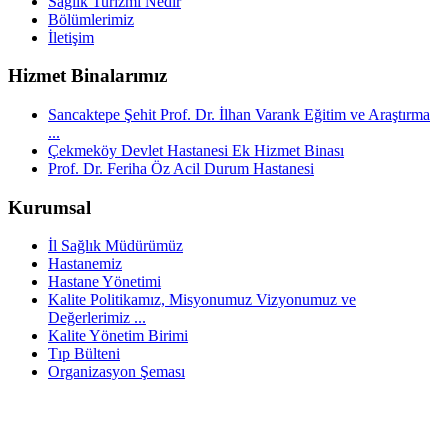
Sağlık Turizmi Nedir
Bölümlerimiz
İletişim
Hizmet Binalarımız
Sancaktepe Şehit Prof. Dr. İlhan Varank Eğitim ve Araştırma
...
Çekmeköy Devlet Hastanesi Ek Hizmet Binası
Prof. Dr. Feriha Öz Acil Durum Hastanesi
Kurumsal
İl Sağlık Müdürümüz
Hastanemiz
Hastane Yönetimi
Kalite Politikamız, Misyonumuz Vizyonumuz ve
Değerlerimiz ...
Kalite Yönetim Birimi
Tıp Bülteni
Organizasyon Şeması