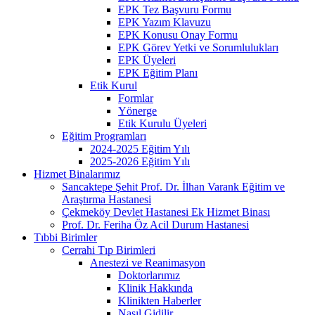
EPK Tez Başvuru Formu
EPK Yazım Klavuzu
EPK Konusu Onay Formu
EPK Görev Yetki ve Sorumlulukları
EPK Üyeleri
EPK Eğitim Planı
Etik Kurul
Formlar
Yönerge
Etik Kurulu Üyeleri
Eğitim Programları
2024-2025 Eğitim Yılı
2025-2026 Eğitim Yılı
Hizmet Binalarımız
Sancaktepe Şehit Prof. Dr. İlhan Varank Eğitim ve
Araştırma Hastanesi
Çekmeköy Devlet Hastanesi Ek Hizmet Binası
Prof. Dr. Feriha Öz Acil Durum Hastanesi
Tıbbi Birimler
Cerrahi Tıp Birimleri
Anestezi ve Reanimasyon
Doktorlarımız
Klinik Hakkında
Klinikten Haberler
Nasıl Gidilir