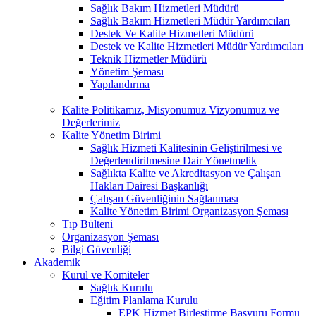
Sağlık Bakım Hizmetleri Müdürü
Sağlık Bakım Hizmetleri Müdür Yardımcıları
Destek Ve Kalite Hizmetleri Müdürü
Destek ve Kalite Hizmetleri Müdür Yardımcıları
Teknik Hizmetler Müdürü
Yönetim Şeması
Yapılandırma
Kalite Politikamız, Misyonumuz Vizyonumuz ve
Değerlerimiz
Kalite Yönetim Birimi
Sağlık Hizmeti Kalitesinin Geliştirilmesi ve
Değerlendirilmesine Dair Yönetmelik
Sağlıkta Kalite ve Akreditasyon ve Çalışan
Hakları Dairesi Başkanlığı
Çalışan Güvenliğinin Sağlanması
Kalite Yönetim Birimi Organizasyon Şeması
Tıp Bülteni
Organizasyon Şeması
Bilgi Güvenliği
Akademik
Kurul ve Komiteler
Sağlık Kurulu
Eğitim Planlama Kurulu
EPK Hizmet Birleştirme Başvuru Formu