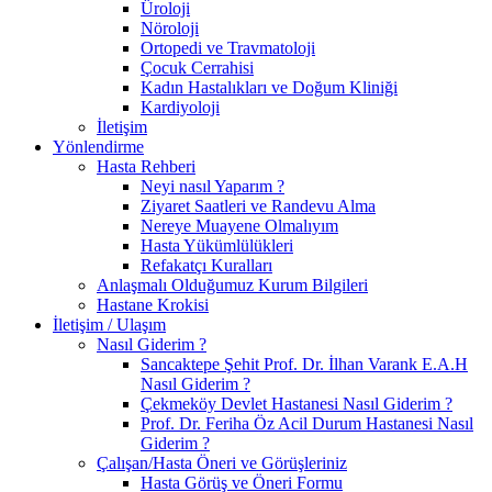
Üroloji
Nöroloji
Ortopedi ve Travmatoloji
Çocuk Cerrahisi
Kadın Hastalıkları ve Doğum Kliniği
Kardiyoloji
İletişim
Yönlendirme
Hasta Rehberi
Neyi nasıl Yaparım ?
Ziyaret Saatleri ve Randevu Alma
Nereye Muayene Olmalıyım
Hasta Yükümlülükleri
Refakatçı Kuralları
Anlaşmalı Olduğumuz Kurum Bilgileri
Hastane Krokisi
İletişim / Ulaşım
Nasıl Giderim ?
Sancaktepe Şehit Prof. Dr. İlhan Varank E.A.H
Nasıl Giderim ?
Çekmeköy Devlet Hastanesi Nasıl Giderim ?
Prof. Dr. Feriha Öz Acil Durum Hastanesi Nasıl
Giderim ?
Çalışan/Hasta Öneri ve Görüşleriniz
Hasta Görüş ve Öneri Formu