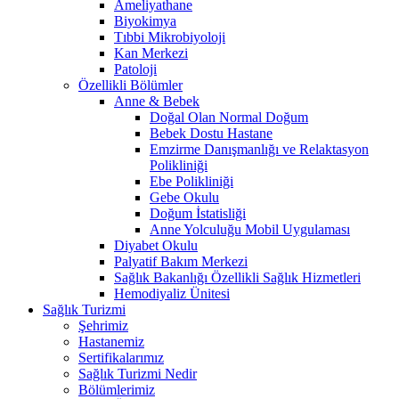
Ameliyathane
Biyokimya
Tıbbi Mikrobiyoloji
Kan Merkezi
Patoloji
Özellikli Bölümler
Anne & Bebek
Doğal Olan Normal Doğum
Bebek Dostu Hastane
Emzirme Danışmanlığı ve Relaktasyon
Polikliniği
Ebe Polikliniği
Gebe Okulu
Doğum İstatisliği
Anne Yolculuğu Mobil Uygulaması
Diyabet Okulu
Palyatif Bakım Merkezi
Sağlık Bakanlığı Özellikli Sağlık Hizmetleri
Hemodiyaliz Ünitesi
Sağlık Turizmi
Şehrimiz
Hastanemiz
Sertifikalarımız
Sağlık Turizmi Nedir
Bölümlerimiz