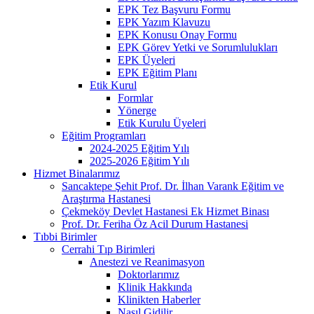
EPK Tez Başvuru Formu
EPK Yazım Klavuzu
EPK Konusu Onay Formu
EPK Görev Yetki ve Sorumlulukları
EPK Üyeleri
EPK Eğitim Planı
Etik Kurul
Formlar
Yönerge
Etik Kurulu Üyeleri
Eğitim Programları
2024-2025 Eğitim Yılı
2025-2026 Eğitim Yılı
Hizmet Binalarımız
Sancaktepe Şehit Prof. Dr. İlhan Varank Eğitim ve
Araştırma Hastanesi
Çekmeköy Devlet Hastanesi Ek Hizmet Binası
Prof. Dr. Feriha Öz Acil Durum Hastanesi
Tıbbi Birimler
Cerrahi Tıp Birimleri
Anestezi ve Reanimasyon
Doktorlarımız
Klinik Hakkında
Klinikten Haberler
Nasıl Gidilir