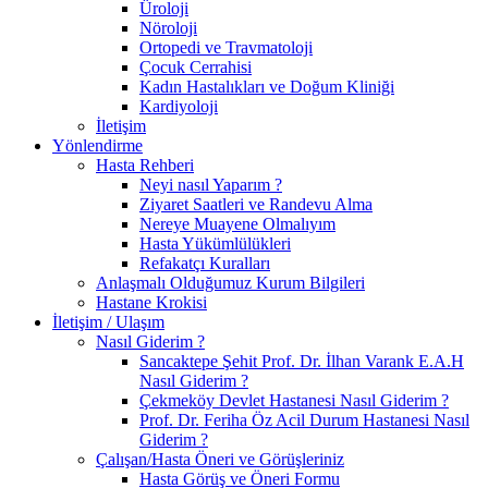
Üroloji
Nöroloji
Ortopedi ve Travmatoloji
Çocuk Cerrahisi
Kadın Hastalıkları ve Doğum Kliniği
Kardiyoloji
İletişim
Yönlendirme
Hasta Rehberi
Neyi nasıl Yaparım ?
Ziyaret Saatleri ve Randevu Alma
Nereye Muayene Olmalıyım
Hasta Yükümlülükleri
Refakatçı Kuralları
Anlaşmalı Olduğumuz Kurum Bilgileri
Hastane Krokisi
İletişim / Ulaşım
Nasıl Giderim ?
Sancaktepe Şehit Prof. Dr. İlhan Varank E.A.H
Nasıl Giderim ?
Çekmeköy Devlet Hastanesi Nasıl Giderim ?
Prof. Dr. Feriha Öz Acil Durum Hastanesi Nasıl
Giderim ?
Çalışan/Hasta Öneri ve Görüşleriniz
Hasta Görüş ve Öneri Formu