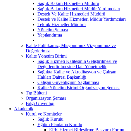
Sağlık Bakım Hizmetleri Müdürü
Sağlık Bakım Hizmetleri Müdür Yardımcıları
Destek Ve Kalite Hizmetleri Müdürü
Destek ve Kalite Hizmetleri Müdür Yardımcıları
Teknik Hizmetler Müdürü
Yönetim Şeması
Yapılandırma
Kalite Politikamız, Misyonumuz Vizyonumuz ve
Değerlerimiz
Kalite Yönetim Birimi
Sağlık Hizmeti Kalitesinin Geliştirilmesi ve
Değerlendirilmesine Dair Yönetmelik
Sağlıkta Kalite ve Akreditasyon ve Çalışan
Hakları Dairesi Başkanlığı
Çalışan Güvenliğinin Sağlanması
Kalite Yönetim Birimi Organizasyon Şeması
Tıp Bülteni
Organizasyon Şeması
Bilgi Güvenliği
Akademik
Kurul ve Komiteler
Sağlık Kurulu
Eğitim Planlama Kurulu
EPK Hizmet Birleştirme Başvuru Formu