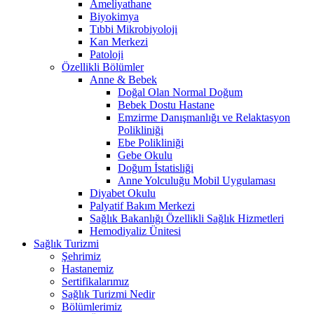
Ameliyathane
Biyokimya
Tıbbi Mikrobiyoloji
Kan Merkezi
Patoloji
Özellikli Bölümler
Anne & Bebek
Doğal Olan Normal Doğum
Bebek Dostu Hastane
Emzirme Danışmanlığı ve Relaktasyon
Polikliniği
Ebe Polikliniği
Gebe Okulu
Doğum İstatisliği
Anne Yolculuğu Mobil Uygulaması
Diyabet Okulu
Palyatif Bakım Merkezi
Sağlık Bakanlığı Özellikli Sağlık Hizmetleri
Hemodiyaliz Ünitesi
Sağlık Turizmi
Şehrimiz
Hastanemiz
Sertifikalarımız
Sağlık Turizmi Nedir
Bölümlerimiz