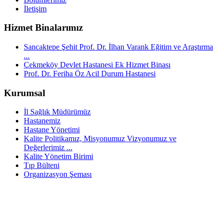
İletişim
Hizmet Binalarımız
Sancaktepe Şehit Prof. Dr. İlhan Varank Eğitim ve Araştırma
...
Çekmeköy Devlet Hastanesi Ek Hizmet Binası
Prof. Dr. Feriha Öz Acil Durum Hastanesi
Kurumsal
İl Sağlık Müdürümüz
Hastanemiz
Hastane Yönetimi
Kalite Politikamız, Misyonumuz Vizyonumuz ve
Değerlerimiz ...
Kalite Yönetim Birimi
Tıp Bülteni
Organizasyon Şeması