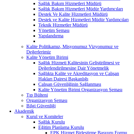
Sağlık Bakım Hizmetleri Müdürü
Sağlık Bakım Hizmetleri Müdür Yardımcıları
Destek Ve Kalite Hizmetleri Müdürü
Destek ve Kalite Hizmetleri Müdür Yardımcıları
Teknik Hizmetler Müdürü
Yönetim Şeması
Yapılandırma
Kalite Politikamız, Misyonumuz Vizyonumuz ve
Değerlerimiz
Kalite Yönetim Birimi
Sağlık Hizmeti Kalitesinin Geliştirilmesi ve
Değerlendirilmesine Dair Yönetmelik
Sağlıkta Kalite ve Akreditasyon ve Çalışan
Hakları Dairesi Başkanlığı
Çalışan Güvenliğinin Sağlanması
Kalite Yönetim Birimi Organizasyon Şeması
Tıp Bülteni
Organizasyon Şeması
Bilgi Güvenliği
Akademik
Kurul ve Komiteler
Sağlık Kurulu
Eğitim Planlama Kurulu
EPK Hizmet Birleştirme Başvuru Formu