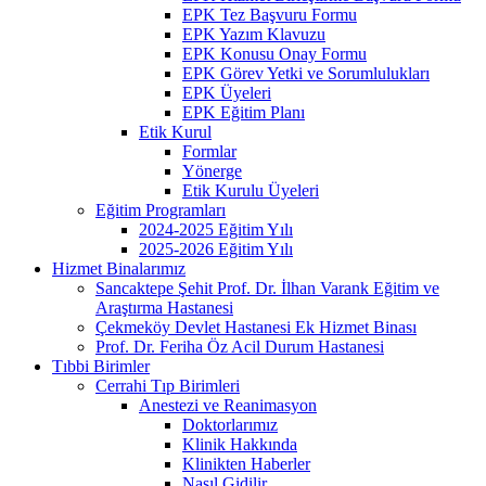
EPK Tez Başvuru Formu
EPK Yazım Klavuzu
EPK Konusu Onay Formu
EPK Görev Yetki ve Sorumlulukları
EPK Üyeleri
EPK Eğitim Planı
Etik Kurul
Formlar
Yönerge
Etik Kurulu Üyeleri
Eğitim Programları
2024-2025 Eğitim Yılı
2025-2026 Eğitim Yılı
Hizmet Binalarımız
Sancaktepe Şehit Prof. Dr. İlhan Varank Eğitim ve
Araştırma Hastanesi
Çekmeköy Devlet Hastanesi Ek Hizmet Binası
Prof. Dr. Feriha Öz Acil Durum Hastanesi
Tıbbi Birimler
Cerrahi Tıp Birimleri
Anestezi ve Reanimasyon
Doktorlarımız
Klinik Hakkında
Klinikten Haberler
Nasıl Gidilir