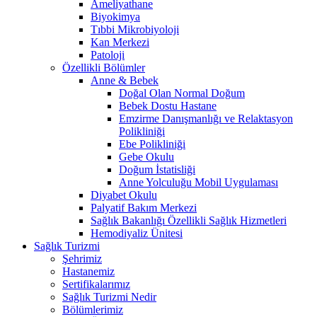
Ameliyathane
Biyokimya
Tıbbi Mikrobiyoloji
Kan Merkezi
Patoloji
Özellikli Bölümler
Anne & Bebek
Doğal Olan Normal Doğum
Bebek Dostu Hastane
Emzirme Danışmanlığı ve Relaktasyon
Polikliniği
Ebe Polikliniği
Gebe Okulu
Doğum İstatisliği
Anne Yolculuğu Mobil Uygulaması
Diyabet Okulu
Palyatif Bakım Merkezi
Sağlık Bakanlığı Özellikli Sağlık Hizmetleri
Hemodiyaliz Ünitesi
Sağlık Turizmi
Şehrimiz
Hastanemiz
Sertifikalarımız
Sağlık Turizmi Nedir
Bölümlerimiz