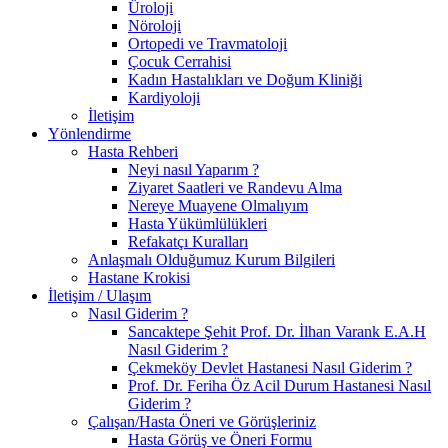
Üroloji
Nöroloji
Ortopedi ve Travmatoloji
Çocuk Cerrahisi
Kadın Hastalıkları ve Doğum Kliniği
Kardiyoloji
İletişim
Yönlendirme
Hasta Rehberi
Neyi nasıl Yaparım ?
Ziyaret Saatleri ve Randevu Alma
Nereye Muayene Olmalıyım
Hasta Yükümlülükleri
Refakatçı Kuralları
Anlaşmalı Olduğumuz Kurum Bilgileri
Hastane Krokisi
İletişim / Ulaşım
Nasıl Giderim ?
Sancaktepe Şehit Prof. Dr. İlhan Varank E.A.H
Nasıl Giderim ?
Çekmeköy Devlet Hastanesi Nasıl Giderim ?
Prof. Dr. Feriha Öz Acil Durum Hastanesi Nasıl
Giderim ?
Çalışan/Hasta Öneri ve Görüşleriniz
Hasta Görüş ve Öneri Formu