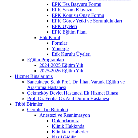
EPK Tez Başvuru Formu
EPK Yazım Klavuzu
EPK Konusu Onay Formu
EPK Görev Yetki ve Sorumlulukları
EPK Üyeleri
EPK Eğitim Planı
Etik Kurul
Formlar
Yönerge
Etik Kurulu Üyeleri
Eğitim Programları
2024-2025 Eğitim Yılı
2025-2026 Eğitim Yılı
Hizmet Binalarımız
Sancaktepe Şehit Prof. Dr. İlhan Varank Eğitim ve
Araştırma Hastanesi
Çekmeköy Devlet Hastanesi Ek Hizmet Binası
Prof. Dr. Feriha Öz Acil Durum Hastanesi
Tıbbi Birimler
Cerrahi Tıp Birimleri
Anestezi ve Reanimasyon
Doktorlarımız
Klinik Hakkında
Klinikten Haberler
Nasıl Gidilir