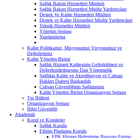
Sağlık Bakım Hizmetleri Müdürü
Sağlık Bakım Hizmetleri Müdür Yardımcıları
Destek Ve Kalite Hizmetleri Müdürü
Destek ve Kalite Hizmetleri Müdür Yardımcıları
Teknik Hizmetler Müdürü
Yönetim Şeması
Yapılandırma
Kalite Politikamız, Misyonumuz Vizyonumuz ve
Değerlerimiz
Kalite Yönetim Birimi
Sağlık Hizmeti Kalitesinin Geliştirilmesi ve
Değerlendirilmesine Dair Yönetmelik
Sağlıkta Kalite ve Akreditasyon ve Çalışan
Hakları Dairesi Başkanlığı
Çalışan Güvenliğinin Sağlanması
Kalite Yönetim Birimi Organizasyon Şeması
Tıp Bülteni
Organizasyon Şeması
Bilgi Güvenliği
Akademik
Kurul ve Komiteler
Sağlık Kurulu
Eğitim Planlama Kurulu
EPK Hizmet Birleştirme Başvuru Formu