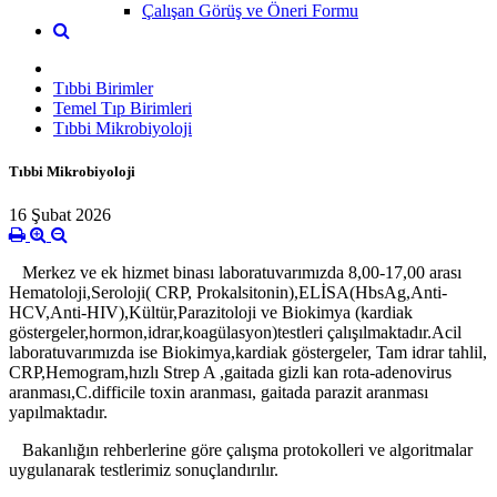
Çalışan Görüş ve Öneri Formu
Tıbbi Birimler
Temel Tıp Birimleri
Tıbbi Mikrobiyoloji
Tıbbi Mikrobiyoloji
16 Şubat 2026
Merkez ve ek hizmet binası laboratuvarımızda 8,00-17,00 arası
Hematoloji,Seroloji( CRP, Prokalsitonin),ELİSA(HbsAg,Anti-
HCV,Anti-HIV),Kültür,Parazitoloji ve Biokimya (kardiak
göstergeler,hormon,idrar,koagülasyon)testleri çalışılmaktadır.Acil
laboratuvarımızda ise Biokimya,kardiak göstergeler, Tam idrar tahlil,
CRP,Hemogram,hızlı Strep A ,gaitada gizli kan rota-adenovirus
aranması,C.difficile toxin aranması, gaitada parazit aranması
yapılmaktadır.
Bakanlığın rehberlerine göre çalışma protokolleri ve algoritmalar
uygulanarak testlerimiz sonuçlandırılır.