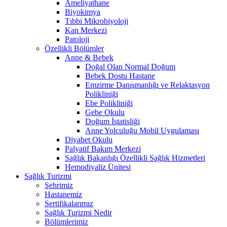
Ameliyathane
Biyokimya
Tıbbi Mikrobiyoloji
Kan Merkezi
Patoloji
Özellikli Bölümler
Anne & Bebek
Doğal Olan Normal Doğum
Bebek Dostu Hastane
Emzirme Danışmanlığı ve Relaktasyon
Polikliniği
Ebe Polikliniği
Gebe Okulu
Doğum İstatisliği
Anne Yolculuğu Mobil Uygulaması
Diyabet Okulu
Palyatif Bakım Merkezi
Sağlık Bakanlığı Özellikli Sağlık Hizmetleri
Hemodiyaliz Ünitesi
Sağlık Turizmi
Şehrimiz
Hastanemiz
Sertifikalarımız
Sağlık Turizmi Nedir
Bölümlerimiz