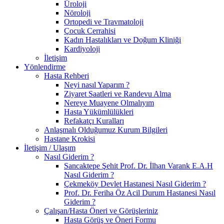
Üroloji
Nöroloji
Ortopedi ve Travmatoloji
Çocuk Cerrahisi
Kadın Hastalıkları ve Doğum Kliniği
Kardiyoloji
İletişim
Yönlendirme
Hasta Rehberi
Neyi nasıl Yaparım ?
Ziyaret Saatleri ve Randevu Alma
Nereye Muayene Olmalıyım
Hasta Yükümlülükleri
Refakatçı Kuralları
Anlaşmalı Olduğumuz Kurum Bilgileri
Hastane Krokisi
İletişim / Ulaşım
Nasıl Giderim ?
Sancaktepe Şehit Prof. Dr. İlhan Varank E.A.H
Nasıl Giderim ?
Çekmeköy Devlet Hastanesi Nasıl Giderim ?
Prof. Dr. Feriha Öz Acil Durum Hastanesi Nasıl
Giderim ?
Çalışan/Hasta Öneri ve Görüşleriniz
Hasta Görüş ve Öneri Formu