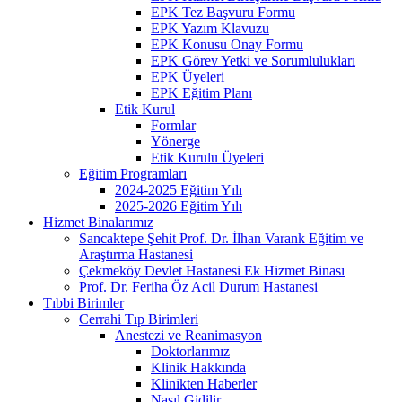
EPK Tez Başvuru Formu
EPK Yazım Klavuzu
EPK Konusu Onay Formu
EPK Görev Yetki ve Sorumlulukları
EPK Üyeleri
EPK Eğitim Planı
Etik Kurul
Formlar
Yönerge
Etik Kurulu Üyeleri
Eğitim Programları
2024-2025 Eğitim Yılı
2025-2026 Eğitim Yılı
Hizmet Binalarımız
Sancaktepe Şehit Prof. Dr. İlhan Varank Eğitim ve
Araştırma Hastanesi
Çekmeköy Devlet Hastanesi Ek Hizmet Binası
Prof. Dr. Feriha Öz Acil Durum Hastanesi
Tıbbi Birimler
Cerrahi Tıp Birimleri
Anestezi ve Reanimasyon
Doktorlarımız
Klinik Hakkında
Klinikten Haberler
Nasıl Gidilir