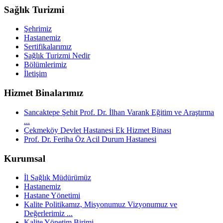
Sağlık Turizmi
Şehrimiz
Hastanemiz
Sertifikalarımız
Sağlık Turizmi Nedir
Bölümlerimiz
İletişim
Hizmet Binalarımız
Sancaktepe Şehit Prof. Dr. İlhan Varank Eğitim ve Araştırma
...
Çekmeköy Devlet Hastanesi Ek Hizmet Binası
Prof. Dr. Feriha Öz Acil Durum Hastanesi
Kurumsal
İl Sağlık Müdürümüz
Hastanemiz
Hastane Yönetimi
Kalite Politikamız, Misyonumuz Vizyonumuz ve
Değerlerimiz ...
Kalite Yönetim Birimi