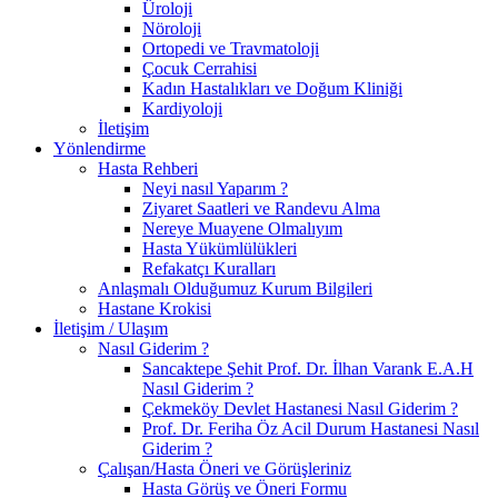
Üroloji
Nöroloji
Ortopedi ve Travmatoloji
Çocuk Cerrahisi
Kadın Hastalıkları ve Doğum Kliniği
Kardiyoloji
İletişim
Yönlendirme
Hasta Rehberi
Neyi nasıl Yaparım ?
Ziyaret Saatleri ve Randevu Alma
Nereye Muayene Olmalıyım
Hasta Yükümlülükleri
Refakatçı Kuralları
Anlaşmalı Olduğumuz Kurum Bilgileri
Hastane Krokisi
İletişim / Ulaşım
Nasıl Giderim ?
Sancaktepe Şehit Prof. Dr. İlhan Varank E.A.H
Nasıl Giderim ?
Çekmeköy Devlet Hastanesi Nasıl Giderim ?
Prof. Dr. Feriha Öz Acil Durum Hastanesi Nasıl
Giderim ?
Çalışan/Hasta Öneri ve Görüşleriniz
Hasta Görüş ve Öneri Formu