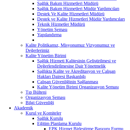
Sağlık Bakım Hizmetleri Müdürü
Sağlık Bakım Hizmetleri Müdür Yardımcıları
Destek Ve Kalite Hizmetleri Müdürü
Destek ve Kalite Hizmetleri Müdür Yardımcıları
Teknik Hizmetler Müdürü
Yönetim Şeması
Yapılandırma
Kalite Politikamız, Misyonumuz Vizyonumuz ve
Değerlerimiz
Kalite Yönetim Birimi
Sağlık Hizmeti Kalitesinin Geliştirilmesi ve
Değerlendirilmesine Dair Yönetmelik
Sağlıkta Kalite ve Akreditasyon ve Çalışan
Hakları Dairesi Başkanlığı
Çalışan Güvenliğinin Sağlanması
Kalite Yönetim Birimi Organizasyon Şeması
Tıp Bülteni
Organizasyon Şeması
Bilgi Güvenliği
Akademik
Kurul ve Komiteler
Sağlık Kurulu
Eğitim Planlama Kurulu
EPK Hizmet Birleştirme Başvuru Formu