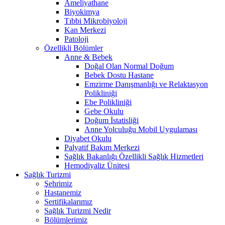
Ameliyathane
Biyokimya
Tıbbi Mikrobiyoloji
Kan Merkezi
Patoloji
Özellikli Bölümler
Anne & Bebek
Doğal Olan Normal Doğum
Bebek Dostu Hastane
Emzirme Danışmanlığı ve Relaktasyon
Polikliniği
Ebe Polikliniği
Gebe Okulu
Doğum İstatisliği
Anne Yolculuğu Mobil Uygulaması
Diyabet Okulu
Palyatif Bakım Merkezi
Sağlık Bakanlığı Özellikli Sağlık Hizmetleri
Hemodiyaliz Ünitesi
Sağlık Turizmi
Şehrimiz
Hastanemiz
Sertifikalarımız
Sağlık Turizmi Nedir
Bölümlerimiz