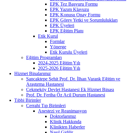
EPK Tez Başvuru Formu
EPK Yazım Klavuzu
EPK Konusu Onay Formu
EPK Görev Yetki ve Sorumlulukları
EPK Üyeleri
EPK Eğitim Planı
Etik Kurul
Formlar
Yönerge
Etik Kurulu Üyeleri
Eğitim Programları
2024-2025 Eğitim Yılı
2025-2026 Eğitim Yılı
Hizmet Binalarımız
Sancaktepe Şehit Prof. Dr. İlhan Varank Eğitim ve
Araştırma Hastanesi
Çekmeköy Devlet Hastanesi Ek Hizmet Binası
Prof. Dr. Feriha Öz Acil Durum Hastanesi
Tıbbi Birimler
Cerrahi Tıp Birimleri
Anestezi ve Reanimasyon
Doktorlarımız
Klinik Hakkında
Klinikten Haberler
Nasıl Gidilir