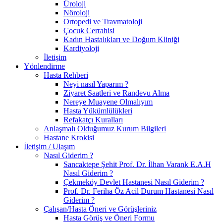
Üroloji
Nöroloji
Ortopedi ve Travmatoloji
Çocuk Cerrahisi
Kadın Hastalıkları ve Doğum Kliniği
Kardiyoloji
İletişim
Yönlendirme
Hasta Rehberi
Neyi nasıl Yaparım ?
Ziyaret Saatleri ve Randevu Alma
Nereye Muayene Olmalıyım
Hasta Yükümlülükleri
Refakatçı Kuralları
Anlaşmalı Olduğumuz Kurum Bilgileri
Hastane Krokisi
İletişim / Ulaşım
Nasıl Giderim ?
Sancaktepe Şehit Prof. Dr. İlhan Varank E.A.H
Nasıl Giderim ?
Çekmeköy Devlet Hastanesi Nasıl Giderim ?
Prof. Dr. Feriha Öz Acil Durum Hastanesi Nasıl
Giderim ?
Çalışan/Hasta Öneri ve Görüşleriniz
Hasta Görüş ve Öneri Formu