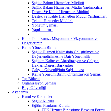
Sağlık Bakım Hizmetleri Müdürü
Sağlık Bakım Hizmetleri Müdür Yardımcıları
Destek Ve Kalite Hizmetleri Müdürü
Destek ve Kalite Hizmetleri Müdür Yardımcıları
Teknik Hizmetler Müdürü
Yönetim Şeması
Yapılandırma
Kalite Politikamız, Misyonumuz Vizyonumuz ve
Değerlerimiz
Kalite Yönetim Birimi
Sağlık Hizmeti Kalitesinin Geliştirilmesi ve
Değerlendirilmesine Dair Yönetmelik
Sağlıkta Kalite ve Akreditasyon ve Çalışan
Hakları Dairesi Başkanlığı
Çalışan Güvenliğinin Sağlanması
Kalite Yönetim Birimi Organizasyon Şeması
Tıp Bülteni
Organizasyon Şeması
Bilgi Güvenliği
Akademik
Kurul ve Komiteler
Sağlık Kurulu
Eğitim Planlama Kurulu
EPK Hizmet Birleştirme Başvuru Formu