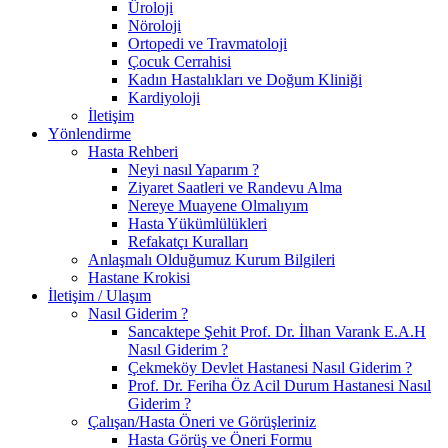
Üroloji
Nöroloji
Ortopedi ve Travmatoloji
Çocuk Cerrahisi
Kadın Hastalıkları ve Doğum Kliniği
Kardiyoloji
İletişim
Yönlendirme
Hasta Rehberi
Neyi nasıl Yaparım ?
Ziyaret Saatleri ve Randevu Alma
Nereye Muayene Olmalıyım
Hasta Yükümlülükleri
Refakatçı Kuralları
Anlaşmalı Olduğumuz Kurum Bilgileri
Hastane Krokisi
İletişim / Ulaşım
Nasıl Giderim ?
Sancaktepe Şehit Prof. Dr. İlhan Varank E.A.H
Nasıl Giderim ?
Çekmeköy Devlet Hastanesi Nasıl Giderim ?
Prof. Dr. Feriha Öz Acil Durum Hastanesi Nasıl
Giderim ?
Çalışan/Hasta Öneri ve Görüşleriniz
Hasta Görüş ve Öneri Formu