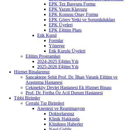
EPK Tez Başvuru Formu
EPK Yazım Klavuzu
EPK Konusu Onay Formu
EPK Görev Yetki ve Sorumlulukları
EPK Üyeleri
EPK Eğitim Planı
Etik Kurul
Formlar
Yönerge
Etik Kurulu Üyeleri
Eğitim Programları
2024-2025 Eğitim Yılı
2025-2026 Eğitim Yılı
Hizmet Binalarımız
Sancaktepe Şehit Prof. Dr. İlhan Varank Eğitim ve
Araştırma Hastanesi
Çekmeköy Devlet Hastanesi Ek Hizmet Binası
Prof. Dr. Feriha Öz Acil Durum Hastanesi
Tıbbi Birimler
Cerrahi Tıp Birimleri
Anestezi ve Reanimasyon
Doktorlarımız
Klinik Hakkında
Klinikten Haberler
Nasıl Gidilir