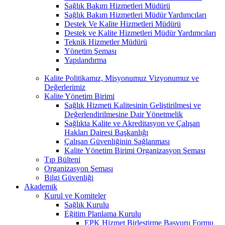
Sağlık Bakım Hizmetleri Müdürü
Sağlık Bakım Hizmetleri Müdür Yardımcıları
Destek Ve Kalite Hizmetleri Müdürü
Destek ve Kalite Hizmetleri Müdür Yardımcıları
Teknik Hizmetler Müdürü
Yönetim Şeması
Yapılandırma
Kalite Politikamız, Misyonumuz Vizyonumuz ve
Değerlerimiz
Kalite Yönetim Birimi
Sağlık Hizmeti Kalitesinin Geliştirilmesi ve
Değerlendirilmesine Dair Yönetmelik
Sağlıkta Kalite ve Akreditasyon ve Çalışan
Hakları Dairesi Başkanlığı
Çalışan Güvenliğinin Sağlanması
Kalite Yönetim Birimi Organizasyon Şeması
Tıp Bülteni
Organizasyon Şeması
Bilgi Güvenliği
Akademik
Kurul ve Komiteler
Sağlık Kurulu
Eğitim Planlama Kurulu
EPK Hizmet Birleştirme Başvuru Formu