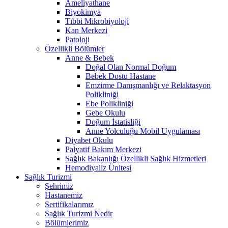
Ameliyathane
Biyokimya
Tıbbi Mikrobiyoloji
Kan Merkezi
Patoloji
Özellikli Bölümler
Anne & Bebek
Doğal Olan Normal Doğum
Bebek Dostu Hastane
Emzirme Danışmanlığı ve Relaktasyon
Polikliniği
Ebe Polikliniği
Gebe Okulu
Doğum İstatisliği
Anne Yolculuğu Mobil Uygulaması
Diyabet Okulu
Palyatif Bakım Merkezi
Sağlık Bakanlığı Özellikli Sağlık Hizmetleri
Hemodiyaliz Ünitesi
Sağlık Turizmi
Şehrimiz
Hastanemiz
Sertifikalarımız
Sağlık Turizmi Nedir
Bölümlerimiz