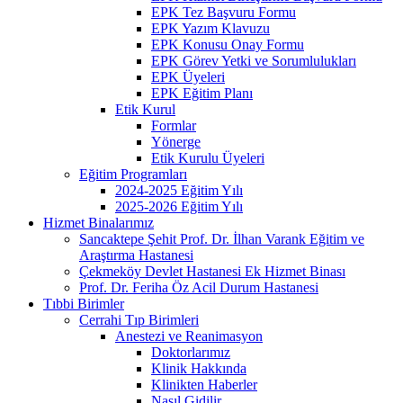
EPK Tez Başvuru Formu
EPK Yazım Klavuzu
EPK Konusu Onay Formu
EPK Görev Yetki ve Sorumlulukları
EPK Üyeleri
EPK Eğitim Planı
Etik Kurul
Formlar
Yönerge
Etik Kurulu Üyeleri
Eğitim Programları
2024-2025 Eğitim Yılı
2025-2026 Eğitim Yılı
Hizmet Binalarımız
Sancaktepe Şehit Prof. Dr. İlhan Varank Eğitim ve
Araştırma Hastanesi
Çekmeköy Devlet Hastanesi Ek Hizmet Binası
Prof. Dr. Feriha Öz Acil Durum Hastanesi
Tıbbi Birimler
Cerrahi Tıp Birimleri
Anestezi ve Reanimasyon
Doktorlarımız
Klinik Hakkında
Klinikten Haberler
Nasıl Gidilir