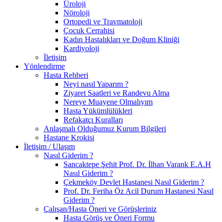
Üroloji
Nöroloji
Ortopedi ve Travmatoloji
Çocuk Cerrahisi
Kadın Hastalıkları ve Doğum Kliniği
Kardiyoloji
İletişim
Yönlendirme
Hasta Rehberi
Neyi nasıl Yaparım ?
Ziyaret Saatleri ve Randevu Alma
Nereye Muayene Olmalıyım
Hasta Yükümlülükleri
Refakatçı Kuralları
Anlaşmalı Olduğumuz Kurum Bilgileri
Hastane Krokisi
İletişim / Ulaşım
Nasıl Giderim ?
Sancaktepe Şehit Prof. Dr. İlhan Varank E.A.H
Nasıl Giderim ?
Çekmeköy Devlet Hastanesi Nasıl Giderim ?
Prof. Dr. Feriha Öz Acil Durum Hastanesi Nasıl
Giderim ?
Çalışan/Hasta Öneri ve Görüşleriniz
Hasta Görüş ve Öneri Formu