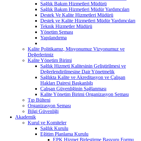
Sağlık Bakım Hizmetleri Müdürü
Sağlık Bakım Hizmetleri Müdür Yardımcıları
Destek Ve Kalite Hizmetleri Müdürü
Destek ve Kalite Hizmetleri Müdür Yardımcıları
Teknik Hizmetler Müdürü
Yönetim Şeması
Yapılandırma
Kalite Politikamız, Misyonumuz Vizyonumuz ve
Değerlerimiz
Kalite Yönetim Birimi
Sağlık Hizmeti Kalitesinin Geliştirilmesi ve
Değerlendirilmesine Dair Yönetmelik
Sağlıkta Kalite ve Akreditasyon ve Çalışan
Hakları Dairesi Başkanlığı
Çalışan Güvenliğinin Sağlanması
Kalite Yönetim Birimi Organizasyon Şeması
Tıp Bülteni
Organizasyon Şeması
Bilgi Güvenliği
Akademik
Kurul ve Komiteler
Sağlık Kurulu
Eğitim Planlama Kurulu
EPK Hizmet Birleştirme Başvuru Formu