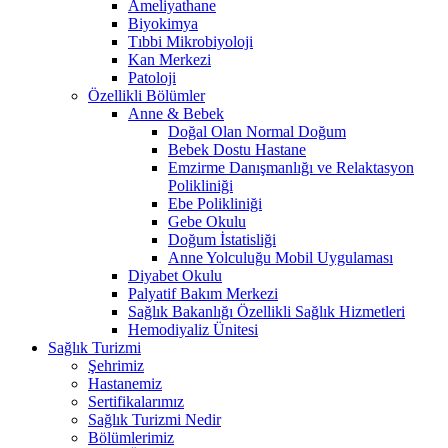
Ameliyathane
Biyokimya
Tıbbi Mikrobiyoloji
Kan Merkezi
Patoloji
Özellikli Bölümler
Anne & Bebek
Doğal Olan Normal Doğum
Bebek Dostu Hastane
Emzirme Danışmanlığı ve Relaktasyon
Polikliniği
Ebe Polikliniği
Gebe Okulu
Doğum İstatisliği
Anne Yolculuğu Mobil Uygulaması
Diyabet Okulu
Palyatif Bakım Merkezi
Sağlık Bakanlığı Özellikli Sağlık Hizmetleri
Hemodiyaliz Ünitesi
Sağlık Turizmi
Şehrimiz
Hastanemiz
Sertifikalarımız
Sağlık Turizmi Nedir
Bölümlerimiz